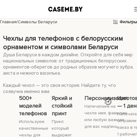
Главная
Символы Беларуси
Фильтры
Чехлы для телефонов с белорусским
орнаментом и символами Беларуси
Душа Беларуси в каждом дизайне. Откройте для себя мир
национальных символов: от традиционных белорусских
орнаментов-оберегов до родных образов могучего зубра,
аиста и нежного василька.
Каждый чехол — это своя история. Найдите ту, что
созвучна именно вам.
500+
Яркий и
Персонализация
Изгото
моделей
стойкий
— 1 ден
Напечатаем на
телефонов
принт
чехле имя, фамилию
Напечата
или любую важную
отправим
Используем
Принт,
для вас надпись.
заказ в 
качественные
который
1 рабочег
чехлы для
выдержит