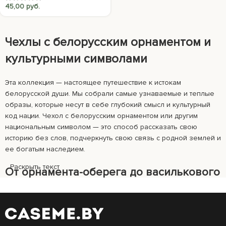
45,00
руб.
Чехлы с белорусским орнаментом и
культурными символами
Эта коллекция — настоящее путешествие к истокам
белорусской души. Мы собрали самые узнаваемые и теплые
образы, которые несут в себе глубокий смысл и культурный
код нации.
Чехол с белорусским орнаментом
или другим
национальным символом — это способ рассказать свою
историю без слов, подчеркнуть свою связь с родной землей и
ее богатым наследием.
Раскрыть текст
От орнамента-оберега до василькового
поля: всё богатство наследия
Наша коллекция
чехлов с символами Беларуси
разнообразна
и многогранна. Здесь каждый найдет что-то свое: