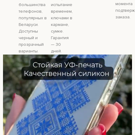
момента
большинства
испытание
подтверж
телефонов,
временем,
заказа.
популярных в
ключами в
Беларуси.
кармане,
Доступны
сумке.
черный и
Гарантия
прозрачный
— 30
варианты.
дней.